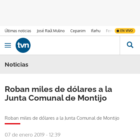
Últimas noticias
José Raúl Mulino
Cepanim
Ifarhu
Fenómeno de El Ni
EN VIVO
Ir al contenido
Obrir navegació
Noticias
Roban miles de dólares a la
Junta Comunal de Montijo
Roban miles de dólares a la Junta Comunal de Montijo
07 de enero 2019 - 12:39