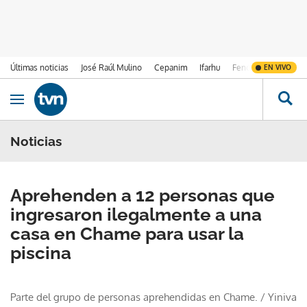
Últimas noticias
José Raúl Mulino
Cepanim
Ifarhu
Fenómeno de El Ni
EN VIVO
Ir al contenido
Obrir navegació
Noticias
Aprehenden a 12 personas que
ingresaron ilegalmente a una
casa en Chame para usar la
piscina
Parte del grupo de personas aprehendidas en Chame.
/
Yiniva