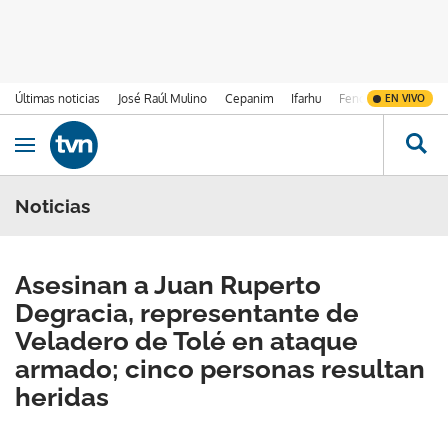
Últimas noticias
José Raúl Mulino
Cepanim
Ifarhu
Fenómeno de El Ni
EN VIVO
Ir al contenido
Obrir navegació
Noticias
Asesinan a Juan Ruperto
Degracia, representante de
Veladero de Tolé en ataque
armado; cinco personas resultan
heridas