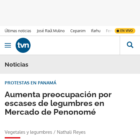
Últimas noticias
José Raúl Mulino
Cepanim
Ifarhu
Fenómeno de El Ni
EN VIVO
Ir al contenido
Obrir navegació
Noticias
PROTESTAS EN PANAMÁ
Aumenta preocupación por
escases de legumbres en
Mercado de Penonomé
Vegetales y legumbres
/
Nathali Reyes