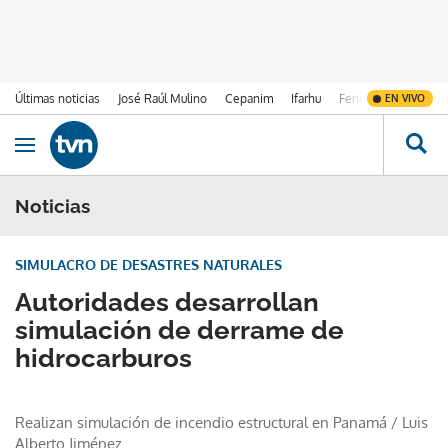
Últimas noticias
José Raúl Mulino
Cepanim
Ifarhu
Fenómeno de El Ni
EN VIVO
Ir al contenido
Obrir navegació
Noticias
SIMULACRO DE DESASTRES NATURALES
Autoridades desarrollan
simulación de derrame de
hidrocarburos
Realizan simulación de incendio estructural en Panamá
/
Luis
Alberto Jiménez