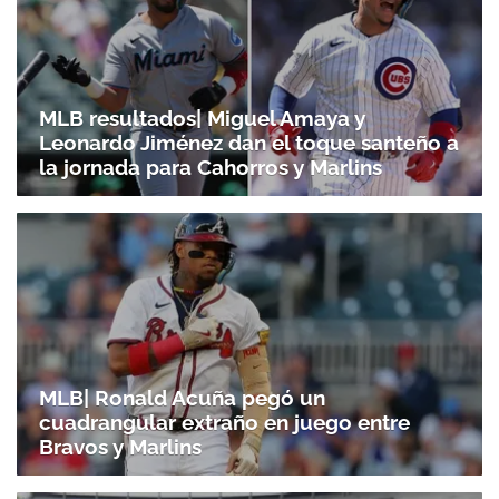
MLB resultados| Miguel Amaya y
Leonardo Jiménez dan el toque santeño a
la jornada para Cahorros y Marlins
MLB| Ronald Acuña pegó un
cuadrangular extraño en juego entre
Bravos y Marlins