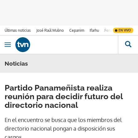
Últimas noticias
José Raúl Mulino
Cepanim
Ifarhu
Fenómeno de El Ni
EN VIVO
Ir al contenido
Obrir navegació
Noticias
Partido Panameñista realiza
reunión para decidir futuro del
directorio nacional
En el encuentro se busca que los miembros del
directorio nacional pongan a disposición sus
cargos.