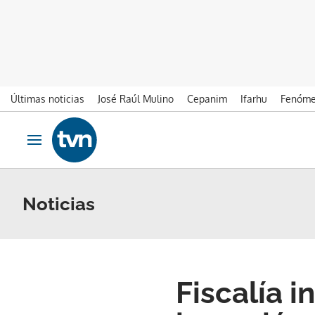
Últimas noticias
José Raúl Mulino
Cepanim
Ifarhu
Fenóme
Ir al contenido
Obrir navegació
Noticias
Fiscalía i