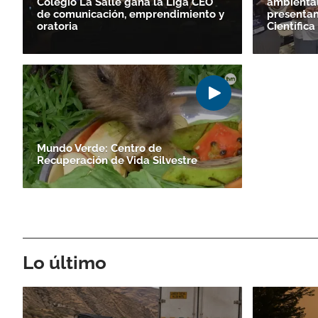
Colegio La Salle gana la Liga CEO
ambiental
de comunicación, emprendimiento y
presentan
oratoria
Científica
Mundo Verde: Centro de
Recuperación de Vida Silvestre
Lo último