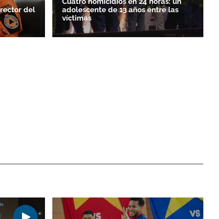
Cuatro homicidios en 24 horas: un
rector del
adolescente de 13 años entre las
víctimas