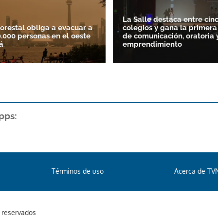
La Salle destaca entre cin
forestal obliga a evacuar a
colegios y gana la primera
.000 personas en el oeste
de comunicación, oratoria 
á
emprendimiento
pps:
Términos de uso
Acerca de TV
s reservados