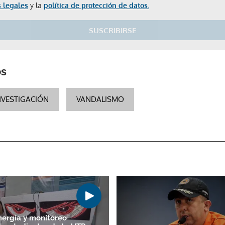
 legales
y la
política de protección de datos.
Gracias por suscribirte a nuestro boletín.
SUSCRIBIRSE
ACEPTAR
os
NVESTIGACIÓN
VANDALISMO
nergía y monitoreo