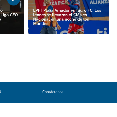
co
LPF | Plaza Amador vs Tauro FC: Los
 Liga CEO
leones se llevaron el Clásico
y
Nacional en una noche de los
Murillos
N
Contáctenos