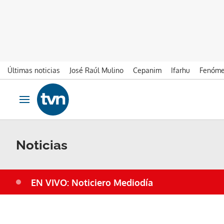
Últimas noticias
José Raúl Mulino
Cepanim
Ifarhu
Fenóme
Ir al contenido
Obrir navegació
Noticias
EN VIVO: Noticiero Mediodía