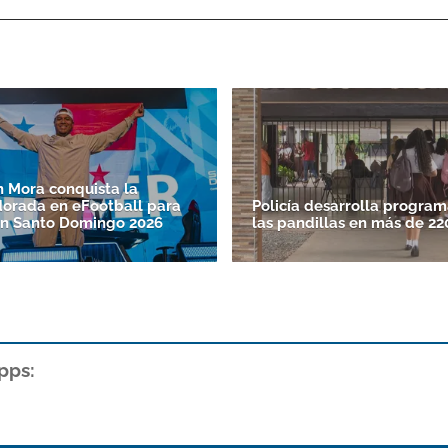
 Mora conquista la
orada en eFootball para
Policía desarrolla program
n Santo Doming­o 2026
las pandillas en más de 22
pps: