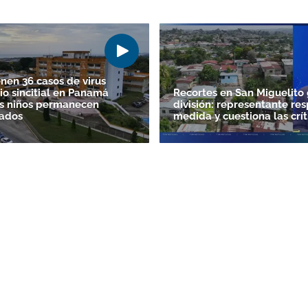
nen 36 casos de virus
io sincitial en Panamá
Recortes en San Miguelito
es niños permanecen
división: representante res
zados
medida y cuestiona las crít