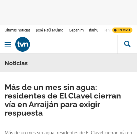
Últimas noticias
José Raúl Mulino
Cepanim
Ifarhu
Fenómeno de El Ni
EN VIVO
Ir al contenido
Obrir navegació
Noticias
Más de un mes sin agua:
residentes de El Clavel cierran
vía en Arraiján para exigir
respuesta
Más de un mes sin agua: residentes de El Clavel cierran vía en