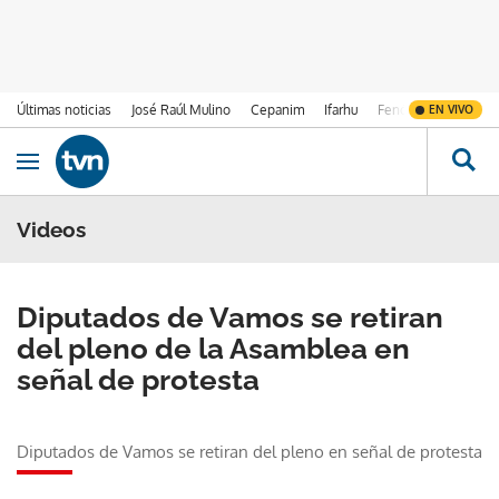
Últimas noticias
José Raúl Mulino
Cepanim
Ifarhu
Fenómeno de El Ni
EN VIVO
Ir al contenido
Obrir navegació
Videos
Diputados de Vamos se retiran
del pleno de la Asamblea en
señal de protesta
Diputados de Vamos se retiran del pleno en señal de protesta