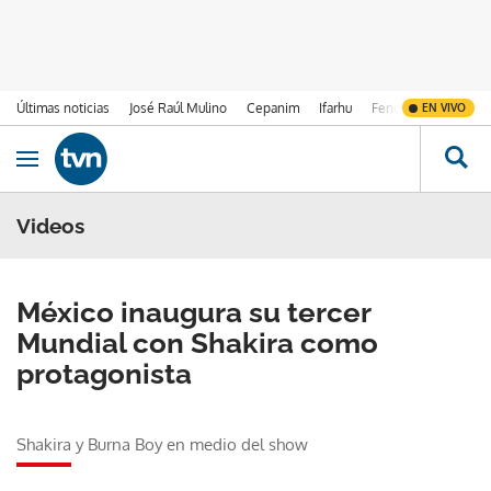
Últimas noticias
José Raúl Mulino
Cepanim
Ifarhu
Fenómeno de El Ni
EN VIVO
Ir al contenido
Obrir navegació
Videos
México inaugura su tercer
Mundial con Shakira como
protagonista
Shakira y Burna Boy en medio del show