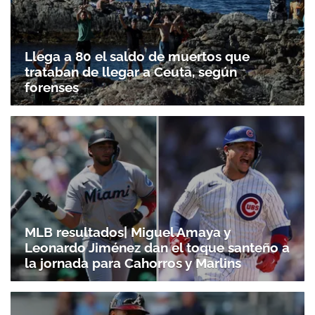
Llega a 80 el saldo de muertos que
trataban de llegar a Ceuta, según
forenses
MLB resultados| Miguel Amaya y
Leonardo Jiménez dan el toque santeño a
la jornada para Cahorros y Marlins