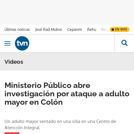
Últimas noticias
José Raúl Mulino
Cepanim
Ifarhu
Fenómeno de El Ni
EN VIVO
Ir al contenido
Obrir navegació
Videos
Ministerio Público abre
investigación por ataque a adulto
mayor en Colón
Un adulto mayor sentado en una silla en una Centro de
Atención Integral