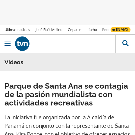
Últimas noticias
José Raúl Mulino
Cepanim
Ifarhu
Fenómeno de El Ni
EN VIVO
Ir al contenido
Obrir navegació
Videos
Parque de Santa Ana se contagia
de la pasión mundialista con
actividades recreativas
La iniciativa fue organizada por la Alcaldía de
Panamá en conjunto con la representante de Santa
Ana, Kira Ponce, con el objetivo de ofrecer espacios