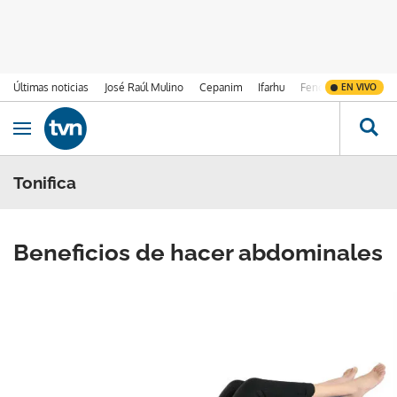
Últimas noticias
José Raúl Mulino
Cepanim
Ifarhu
Fenómeno de El Ni
EN VIVO
Ir al contenido
Obrir navegació
Tonifica
Beneficios de hacer abdominales