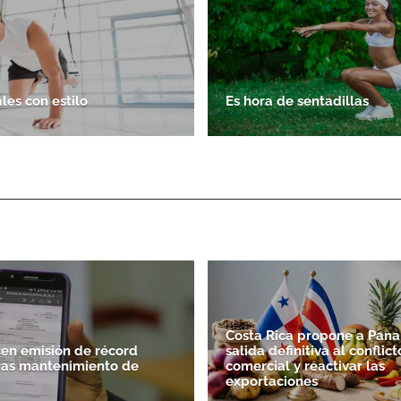
es con estilo
Es hora de sentadillas
Costa Rica propone a Pan
en emisión de récord
salida definitiva al conflict
tras mantenimiento de
comercial y reactivar las
exportaciones