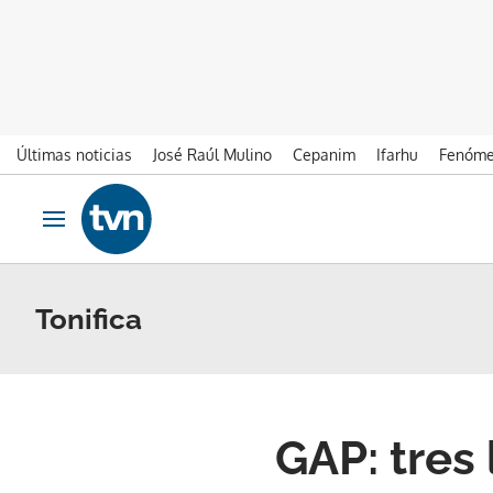
Últimas noticias
José Raúl Mulino
Cepanim
Ifarhu
Fenóme
Ir al contenido
Obrir navegació
Tonifica
GAP: tres