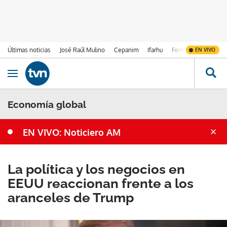
Últimas noticias
José Raúl Mulino
Cepanim
Ifarhu
Fenómeno de El Ni
EN VIVO
Ir al contenido
Obrir navegació
Economía global
EN VIVO: Noticiero AM
La política y los negocios en
EEUU reaccionan frente a los
aranceles de Trump