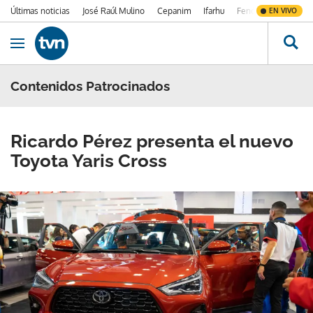
Últimas noticias
José Raúl Mulino
Cepanim
Ifarhu
Fenómeno de El Ni
EN VIVO
Ir al contenido
Obrir navegació
Contenidos Patrocinados
Ricardo Pérez presenta el nuevo
Toyota Yaris Cross