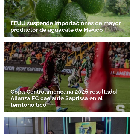
EEUU suspende importaciones de mayor
productor de aguacate de México
Gracias por suscribirte a nuestro boletín.
Copa Centroamericana 2026 resultado|
Alianza FC cae ante Saprissa en el
ACEPTAR
territorio tico