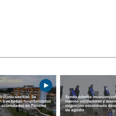
iratorio sincitial: Se
Sonda admite inconvenien
 tres bebés hospitalizados
nuevos validadores y anun
os acumulados en Panamá
migración escalonada desd
de agosto