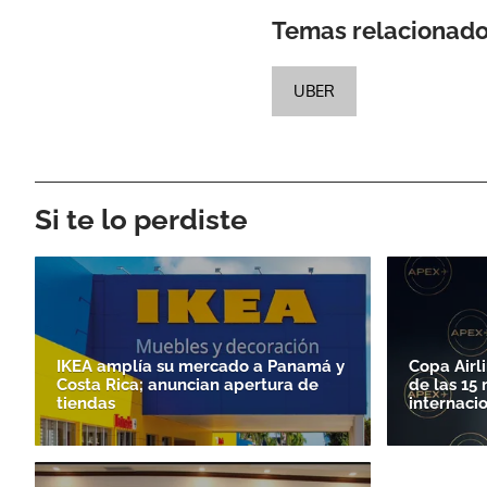
Temas relacionad
UBER
Si te lo perdiste
IKEA amplía su mercado a Panamá y
Copa Airl
Costa Rica; anuncian apertura de
de las 15
tiendas
internaci