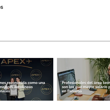
os
ines reconocida como una
Profesionales del área tec
 mejores aerolíneas
son los que mayor salario
onales
en Panamá