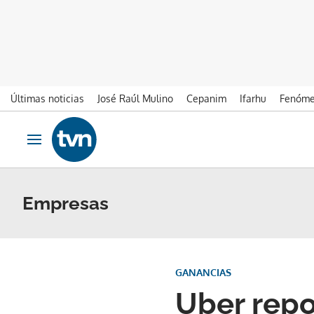
Últimas noticias
José Raúl Mulino
Cepanim
Ifarhu
Fenóme
Ir al contenido
Obrir navegació
Empresas
GANANCIAS
Uber repo