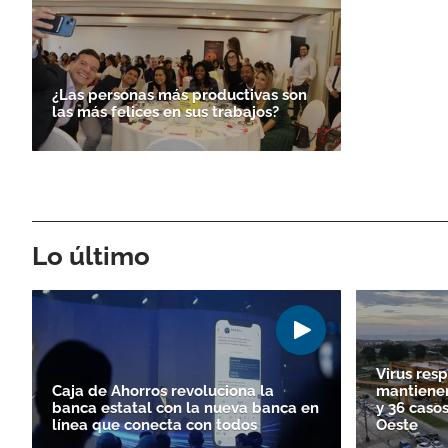
¿Las personas más productivas son
las más felices en sus trabajos?
Lo último
Virus resp
Caja de Ahorros revoluciona la
mantienen
banca estatal con la nueva banca en
y 36 cas
línea que conecta con todos
Oeste