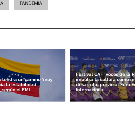
IA
PANDEMIA
Festival CAF 'Voces de la R
 tendrá un camino 'muy
impulsa la cultura como m
acia la estabilidad
desarrollo previo al Foro 
, según el FMI
Internacional