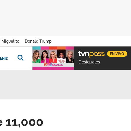
n Miguelito
Donald Trump
EN VIVO
ENIDOS ESPECIALES
NOVELAS
PROGRAMAS
GENTE TVN
PROG
Desiguales
 11,000