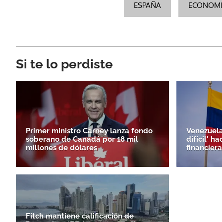
ESPAÑA
ECONOM
Si te lo perdiste
Primer ministro Carney lanza fondo
Venezuela
soberano de Canadá por 18 mil
difícil' h
millones de dólares
financiera
Fitch mantiene calificación de