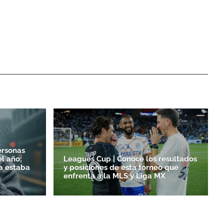
ersonas
l año;
Leagues Cup | Conoce los resultados
a estaba
y posiciones de esta torneo que
enfrenta a la MLS y Liga MX