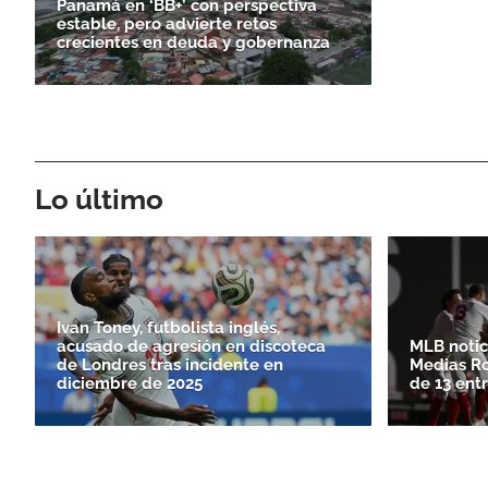
Panamá en ‘BB+’ con perspectiva
estable, pero advierte retos
crecientes en deuda y gobernanza
Lo último
Ivan Toney, futbolista inglés,
acusado de agresión en discoteca
MLB notici
de Londres tras incidente en
Medias Ro
diciembre de 2025
de 13 ent