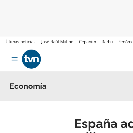
Últimas noticias
José Raúl Mulino
Cepanim
Ifarhu
Fenóme
Ir al contenido
Obrir navegació
Economía
España ad