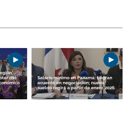
egión'
otor del
Salario mínimo en Panamá: Logran
Económico
acuerdo en negociación; nuevo
sueldo regirá a partir de enero 2026