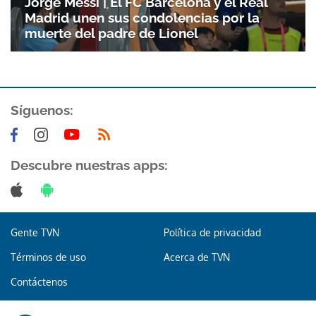
Jorge Messi | El FC Barcelona y el Real
Madrid unen sus condolencias por la
muerte del padre de Lionel
Síguenos:
Descubre nuestras apps:
Gente TVN
Política de privacidad
Términos de uso
Acerca de TVN
Contáctenos