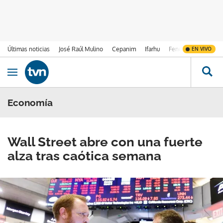
Últimas noticias
José Raúl Mulino
Cepanim
Ifarhu
Fenómeno de El Ni
EN VIVO
Ir al contenido
Obrir navegació
Economía
Wall Street abre con una fuerte
alza tras caótica semana