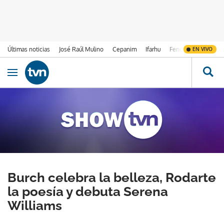
Últimas noticias
José Raúl Mulino
Cepanim
Ifarhu
Fenómeno de El Ni
EN VIVO
Ir al contenido
Obrir navegació
Burch celebra la belleza, Rodarte
la poesía y debuta Serena
Williams