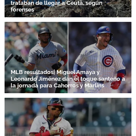
trataban de llegar a Ceuta, según
forenses
MLB resultados| Miguel Amaya y
Leonardo Jiménez dan el toque santeño a
la jornada para Cahorros y Marlins
Gracias por suscribirte a nuestro boletín.
ACEPTAR