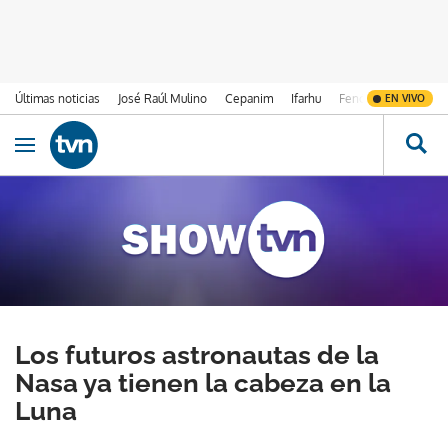
Últimas noticias
José Raúl Mulino
Cepanim
Ifarhu
Fenómeno de El Ni
EN VIVO
Ir al contenido
Obrir navegació
Los futuros astronautas de la
Nasa ya tienen la cabeza en la
Luna