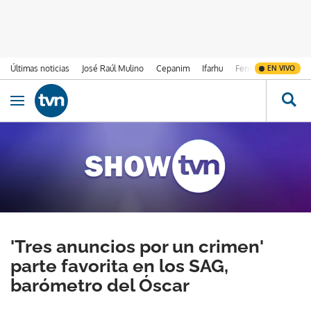
Últimas noticias
José Raúl Mulino
Cepanim
Ifarhu
Fenómeno de El Ni
EN VIVO
Ir al contenido
Obrir navegació
'Tres anuncios por un crimen'
parte favorita en los SAG,
barómetro del Óscar