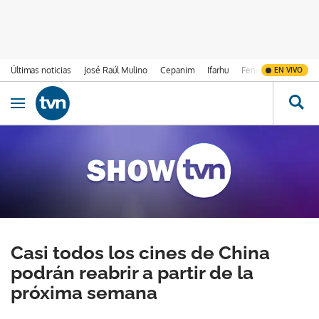
Últimas noticias
José Raúl Mulino
Cepanim
Ifarhu
Fenómeno de El Ni
EN VIVO
Ir al contenido
Obrir navegació
Casi todos los cines de China
podrán reabrir a partir de la
próxima semana