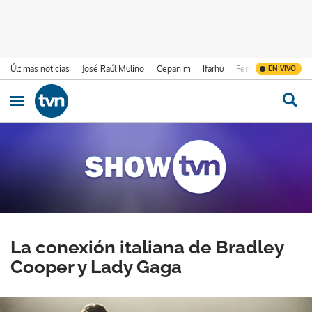
Últimas noticias
José Raúl Mulino
Cepanim
Ifarhu
Fenómeno de El Ni
EN VIVO
Ir al contenido
Obrir navegació
La conexión italiana de Bradley
Cooper y Lady Gaga