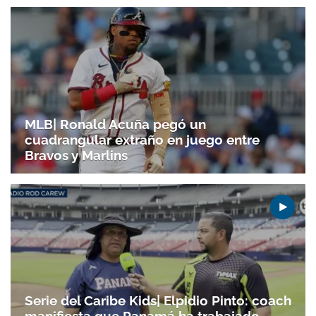
MLB| Ronald Acuña pegó un
cuadrangular extraño en juego entre
Gracias por suscribirte a nuestro boletín.
Bravos y Marlins
ACEPTAR
Serie del Caribe Kids| Elpidio Pinto: coach