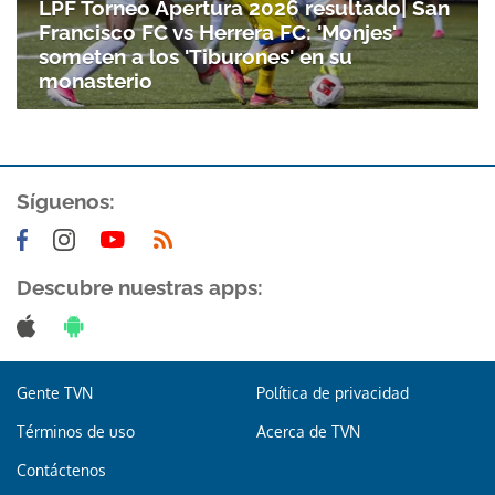
LPF Torneo Apertura 2026 resultado| San
Francisco FC vs Herrera FC: 'Monjes'
someten a los 'Tiburones' en su
monasterio
Síguenos:
Descubre nuestras apps:
Gente TVN
Política de privacidad
Términos de uso
Acerca de TVN
Contáctenos