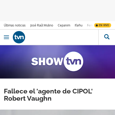
Últimas noticias
José Raúl Mulino
Cepanim
Ifarhu
Fenómeno de El Ni
EN VIVO
Ir al contenido
Obrir navegació
Fallece el 'agente de CIPOL'
Robert Vaughn