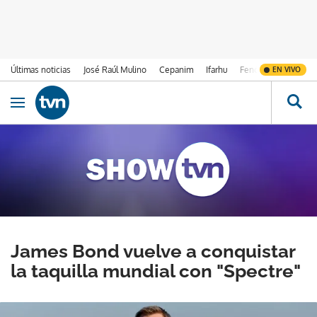
Últimas noticias
José Raúl Mulino
Cepanim
Ifarhu
Fenómeno de El Ni
EN VIVO
Ir al contenido
Obrir navegació
James Bond vuelve a conquistar
la taquilla mundial con "Spectre"