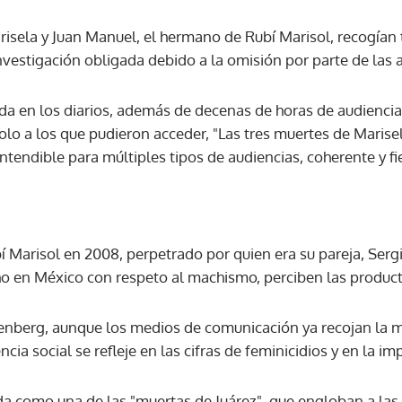
risela y Juan Manuel, el hermano de Rubí Marisol, recogían
nvestigación obligada debido a la omisión por parte de las 
a en los diarios, además de decenas de horas de audiencias,
olo a los que pudieron acceder, "Las tres muertes de Mari
ntendible para múltiples tipos de audiencias, coherente y fie
 Marisol en 2008, perpetrado por quien era su pareja, Sergi
 en México con respeto al machismo, perciben las product
nberg, aunque los medios de comunicación ya recojan la ma
ncia social se refleje en las cifras de feminicidios y en la im
da como una de las "muertas de Juárez", que engloban a la