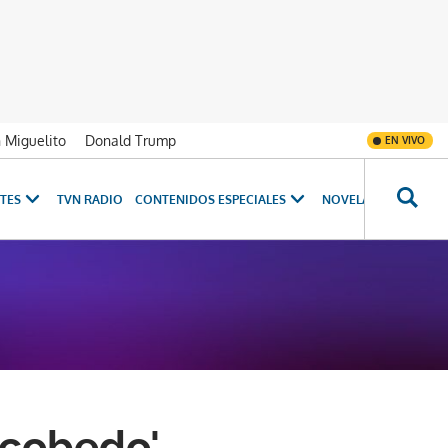
n Miguelito
Donald Trump
EN VIVO
TES
TVN RADIO
CONTENIDOS ESPECIALES
NOVELAS
PROGRAM
scobedo',