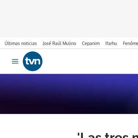
Últimas noticias
José Raúl Mulino
Cepanim
Ifarhu
Fenóme
Ir al contenido
Obrir navegació
'Las tres