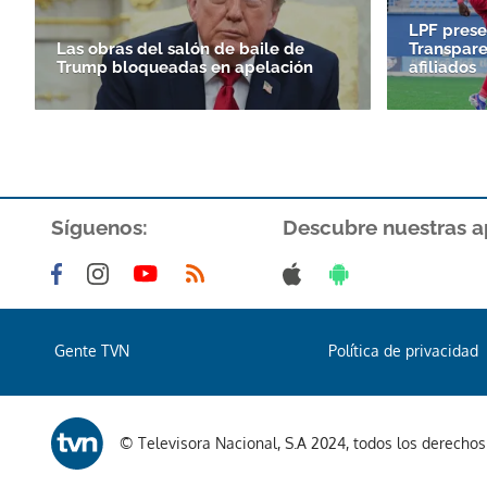
LPF prese
Las obras del salón de baile de
Transpare
Trump bloqueadas en apelación
afiliados
Síguenos:
Descubre nuestras a
Gente TVN
Política de privacidad
© Televisora Nacional, S.A 2024, todos los derecho