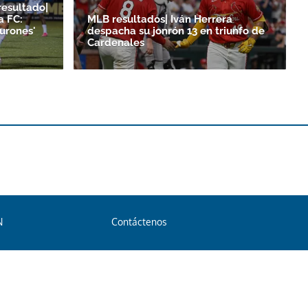
resultado|
a FC:
MLB resultados| Iván Herrera
burones'
despacha su jonrón 13 en triunfo de
Cardenales
N
Contáctenos