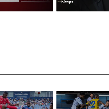
bíceps