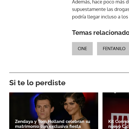
Además, hace poco más de 
supuestamente las drogas 
podría llegar incluso a los
Temas relacionad
CINE
FENTANILO
Si te lo perdiste
Zendaya y Tom Holland celebran su
Kit Conno
matrimonio con exclusiva fiesta
nuevo Cíc