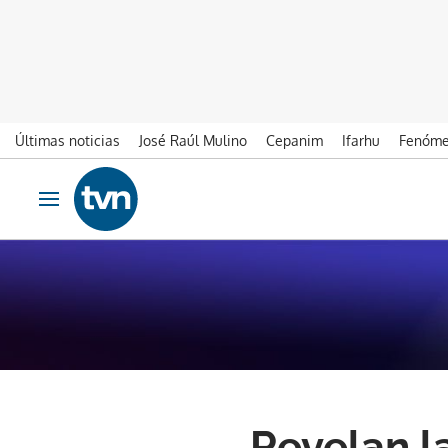
Últimas noticias
José Raúl Mulino
Cepanim
Ifarhu
Fenóme
Ir al contenido
Obrir navegació
Revelan l