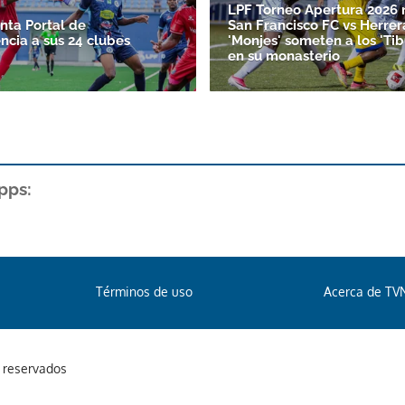
LPF Torneo Apertura 2026 
nta Portal de
San Francisco FC vs Herrer
ncia a sus 24 clubes
'Monjes' someten a los 'Ti
en su monasterio
pps:
Términos de uso
Acerca de TV
s reservados