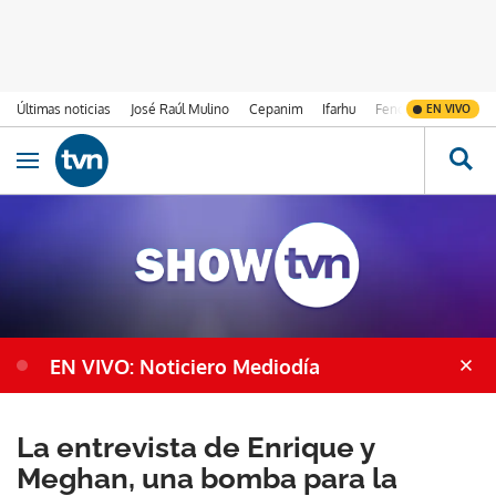
Últimas noticias
José Raúl Mulino
Cepanim
Ifarhu
Fenómeno de El Ni
EN VIVO
Ir al contenido
Obrir navegació
EN VIVO: Noticiero Mediodía
La entrevista de Enrique y
Meghan, una bomba para la