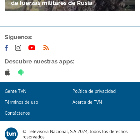
de fuerzas militares de Rusia
Síguenos:
Descubre nuestras apps:
Gente TVN
Política de privacidad
Términos de uso
Acerca de TVN
Contáctenos
© Televisora Nacional, S.A 2024, todos los derechos
Gracias por suscribirte a nuestro boletín.
reservados