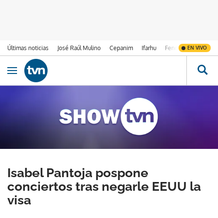
Últimas noticias
José Raúl Mulino
Cepanim
Ifarhu
Fenómeno de El Ni
EN VIVO
Ir al contenido
Obrir navegació
Isabel Pantoja pospone
conciertos tras negarle EEUU la
visa