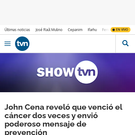
Últimas noticias
José Raúl Mulino
Cepanim
Ifarhu
Fenómeno de El Ni
EN VIVO
Ir al contenido
Obrir navegació
John Cena reveló que venció el
cáncer dos veces y envió
poderoso mensaje de
prevención