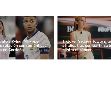
ósito y Kylian Mbappé
Tiktoker Sydney Towle mue
su relación con románticas
26 años tras compartir su 
s en Cerdeña
contra el cáncer