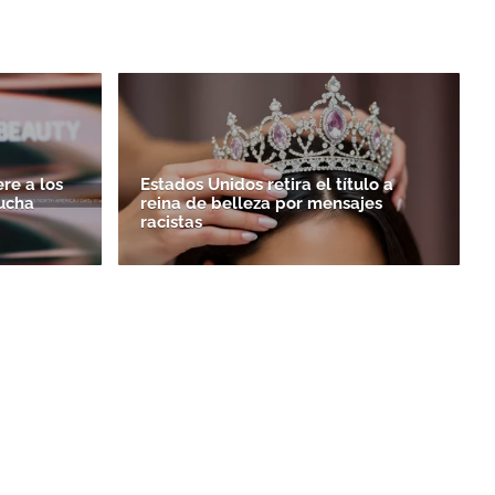
re a los
Estados Unidos retira el título a
lucha
reina de belleza por mensajes
racistas