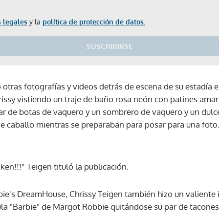
 legales
y la
política de protección de datos.
SUSCRIBIRSE
otras fotografías y videos detrás de escena de su estadí
rissy vistiendo un traje de baño rosa neón con patines amaril
r de botas de vaquero y un sombrero de vaquero y un dulc
e caballo mientras se preparaban para posar para una foto
en!!!” Teigen tituló la publicación.
ie's DreamHouse, Chrissy Teigen también hizo un valiente in
lícula "Barbie" de Margot Robbie quitándose su par de tacones
Gracias por suscribirte a nuestro boletín.