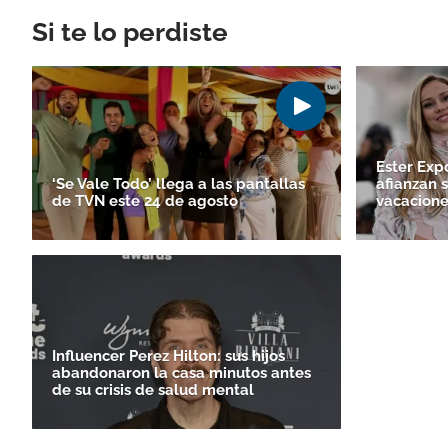
Si te lo perdiste
Ester Exp
‘Se Vale Todo’ llega a las pantallas
afianzan 
de TVN este 24 de agosto
vacacione
Influencer Perez Hilton: sus hijos
abandonaron la casa minutos antes
de su crisis de salud mental