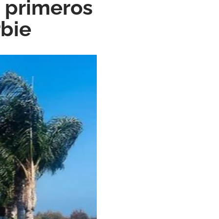
s primeros
rbie