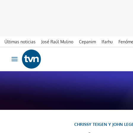
Últimas noticias
José Raúl Mulino
Cepanim
Ifarhu
Fenóme
Ir al contenido
Obrir navegació
CHRISSY TEIGEN Y JOHN LE