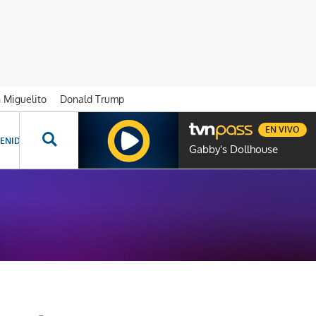
n Miguelito
Donald Trump
EN VIVO
ENIDOS ESPECIALES
NOVELAS
PROGRAMAS
GENTE TVN
PROG
Gabby's Dollhouse