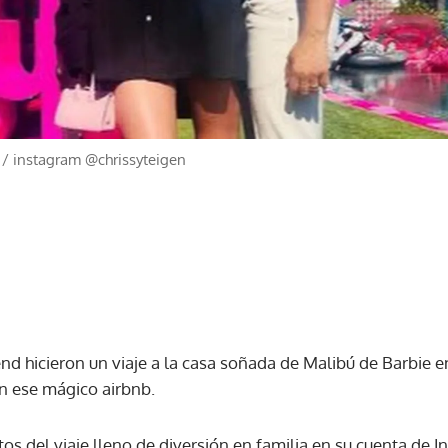
/
instagram @chrissyteigen
nd hicieron un viaje a la casa soñada de Malibú de Barbie en
n ese mágico airbnb.
 del viaje lleno de diversión en familia en su cuenta de 