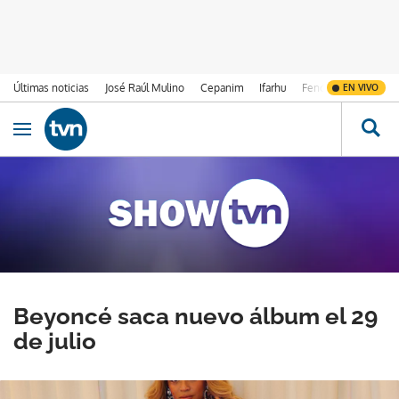
Últimas noticias
José Raúl Mulino
Cepanim
Ifarhu
Fenómeno de El Ni
EN VIVO
Ir al contenido
Obrir navegació
Beyoncé saca nuevo álbum el 29
de julio