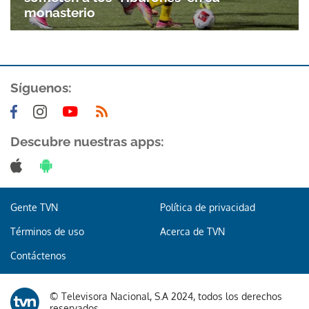
monasterio
Síguenos:
Descubre nuestras apps:
Gente TVN
Política de privacidad
Términos de uso
Acerca de TVN
Contáctenos
© Televisora Nacional, S.A 2024, todos los derechos
Gracias por suscribirte a nuestro boletín.
reservados