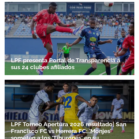
LPF presenta Portal de Transparencia a
sus 24 clubes afiliados
LPF Torneo Apertura 2026 resultado| San
Francisco FC vs Herrera FC: 'Monjes'
someten a los 'Tiburones' en su