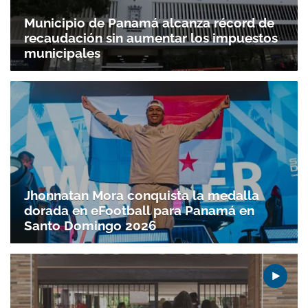
Municipio de Panamá alcanza récord de
Gracias por suscribirte a nuestro boletín.
recaudación sin aumentar los impuestos
municipales
ACEPTAR
Jhonnatan Mora conquista la medalla
dorada en eFootball para Panamá en
Santo Doming­o 2026