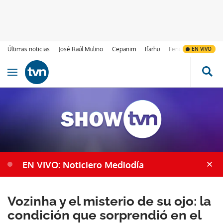
Últimas noticias
José Raúl Mulino
Cepanim
Ifarhu
Fenómeno de El Ni
EN VIVO
Ir al contenido
Obrir navegació
EN VIVO: Noticiero Mediodía
Vozinha y el misterio de su ojo: la
condición que sorprendió en el