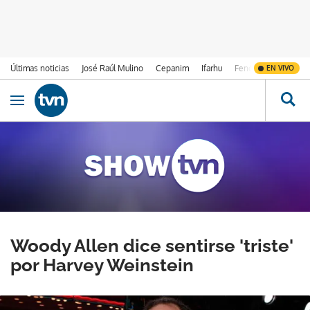
Últimas noticias
José Raúl Mulino
Cepanim
Ifarhu
Fenómeno de El Ni
EN VIVO
Ir al contenido
Obrir navegació
Woody Allen dice sentirse 'triste'
por Harvey Weinstein