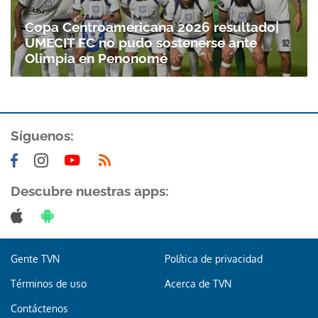
Copa Centroamericana 2026 resultado|
UMECIT FC no pudo sostenerse ante
Olimpia en Penonomé
Síguenos:
Gracias por suscribirte a nuestro boletín.
Descubre nuestras apps:
ACEPTAR
Gente TVN
Política de privacidad
Términos de uso
Acerca de TVN
Contáctenos