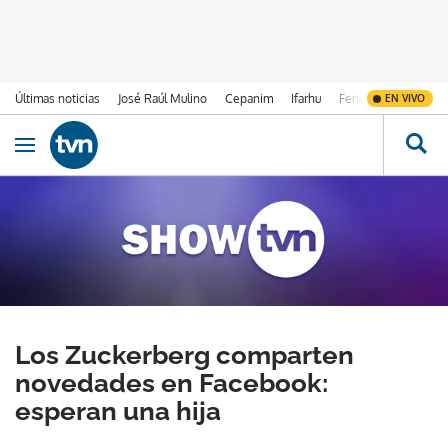
Últimas noticias
José Raúl Mulino
Cepanim
Ifarhu
Fenómeno de El Ni
EN VIVO
Ir al contenido
Obrir navegació
Los Zuckerberg comparten
novedades en Facebook:
esperan una hija