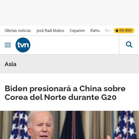
Últimas noticias
José Raúl Mulino
Cepanim
Ifarhu
Fenómeno de El Ni
EN VIVO
Ir al contenido
Obrir navegació
Asia
Biden presionará a China sobre
Corea del Norte durante G20