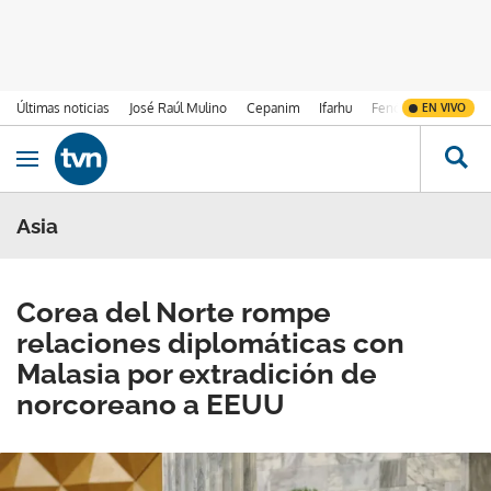
Últimas noticias
José Raúl Mulino
Cepanim
Ifarhu
Fenómeno de El Ni
EN VIVO
Ir al contenido
Obrir navegació
Asia
Corea del Norte rompe
relaciones diplomáticas con
Malasia por extradición de
norcoreano a EEUU