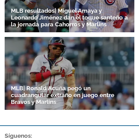
MLB resultados| Miguel Amaya y
Leonardo Jiménez dan el toque santeño a
la jornada para Cahorros y Marlins
MLB| Ronald Acuña pegó un
cuadrangular extraño en juego entre
Bravos y Marlins
Gracias por suscribirte a nuestro boletín.
ACEPTAR
Síguenos: