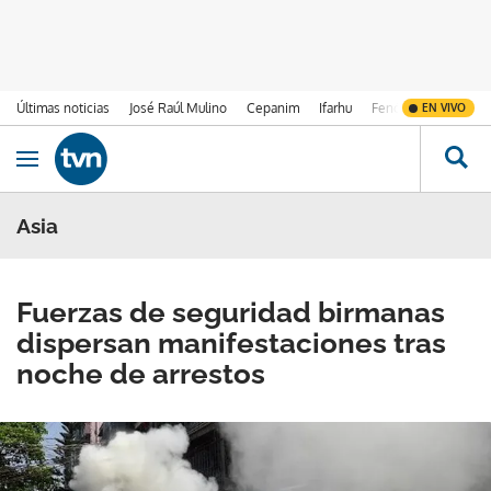
Últimas noticias
José Raúl Mulino
Cepanim
Ifarhu
Fenómeno de El Ni
EN VIVO
Ir al contenido
Obrir navegació
Asia
Fuerzas de seguridad birmanas
dispersan manifestaciones tras
noche de arrestos