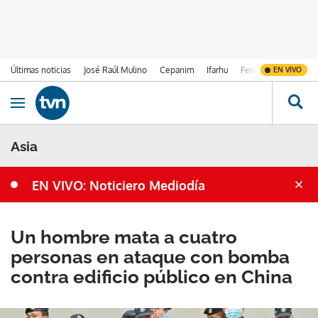
Últimas noticias
José Raúl Mulino
Cepanim
Ifarhu
Fenómeno de El Ni
EN VIVO
Ir al contenido
Obrir navegació
Asia
EN VIVO: Noticiero Mediodía
Un hombre mata a cuatro
personas en ataque con bomba
contra edificio público en China