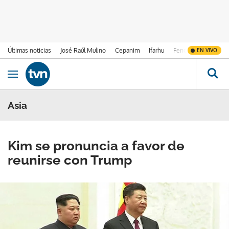
Últimas noticias
José Raúl Mulino
Cepanim
Ifarhu
Fenómeno de El Ni
EN VIVO
Ir al contenido
Obrir navegació
Asia
Kim se pronuncia a favor de
reunirse con Trump