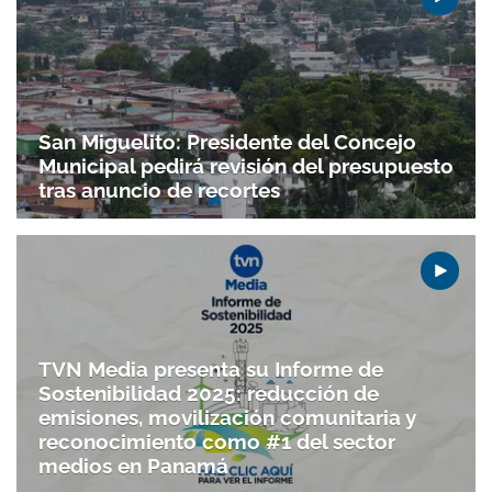
San Miguelito: Presidente del Concejo
Municipal pedirá revisión del presupuesto
tras anuncio de recortes
TVN Media presenta su Informe de
Sostenibilidad 2025: reducción de
emisiones, movilización comunitaria y
reconocimiento como #1 del sector
medios en Panamá