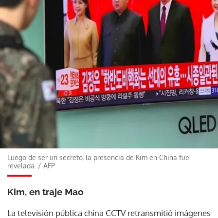
Luego de ser un secreto, la presencia de Kim en China fue
revelada.
/
AFP
Kim, en traje Mao
La televisión pública china CCTV retransmitió imágenes