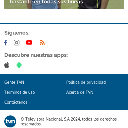
bastante en todas sus líneas
Síguenos:
Descubre nuestras apps:
Gente TVN
Política de privacidad
Términos de uso
Acerca de TVN
Contáctenos
© Televisora Nacional, S.A 2024, todos los derechos
Gracias por suscribirte a nuestro boletín.
reservados