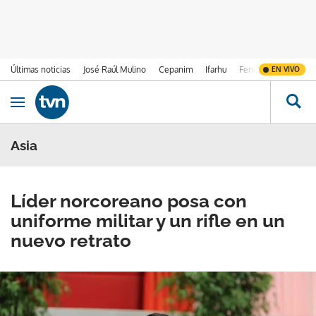
Últimas noticias
José Raúl Mulino
Cepanim
Ifarhu
Fenómeno de El Ni
EN VIVO
Ir al contenido
Obrir navegació
Asia
Líder norcoreano posa con
uniforme militar y un rifle en un
nuevo retrato