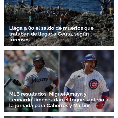
Llega a 80 el saldo de muertos que
trataban de llegar a Ceuta, según
forenses
MLB resultados| Miguel Amaya y
Leonardo Jiménez dan el toque santeño a
la jornada para Cahorros y Marlins