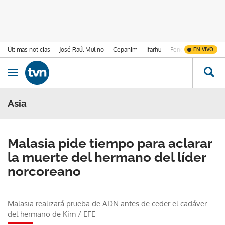
Últimas noticias
José Raúl Mulino
Cepanim
Ifarhu
Fenómeno de El Ni
EN VIVO
Ir al contenido
Obrir navegació
Asia
Malasia pide tiempo para aclarar
la muerte del hermano del líder
norcoreano
Malasia realizará prueba de ADN antes de ceder el cadáver
del hermano de Kim
/
EFE