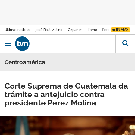
Últimas noticias
José Raúl Mulino
Cepanim
Ifarhu
Fenómeno de El Ni
EN VIVO
Ir al contenido
Obrir navegació
Centroamérica
Corte Suprema de Guatemala da
trámite a antejuicio contra
presidente Pérez Molina