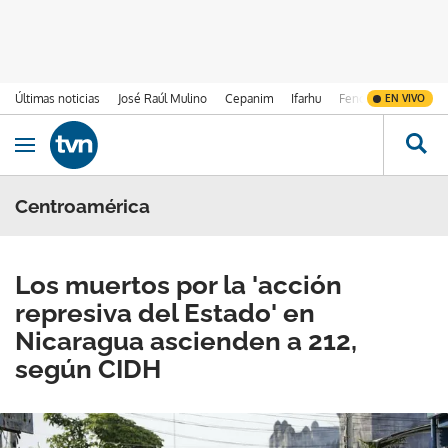
Últimas noticias
José Raúl Mulino
Cepanim
Ifarhu
Fenómeno de El Ni
EN VIVO
Ir al contenido
Obrir navegació
Centroamérica
Los muertos por la 'acción
represiva del Estado' en
Nicaragua ascienden a 212,
según CIDH