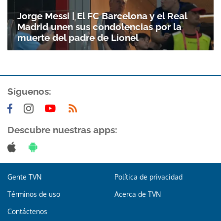
Jorge Messi | El FC Barcelona y el Real
Madrid unen sus condolencias por la
muerte del padre de Lionel
Síguenos:
Descubre nuestras apps:
Gente TVN
Política de privacidad
Términos de uso
Acerca de TVN
Contáctenos