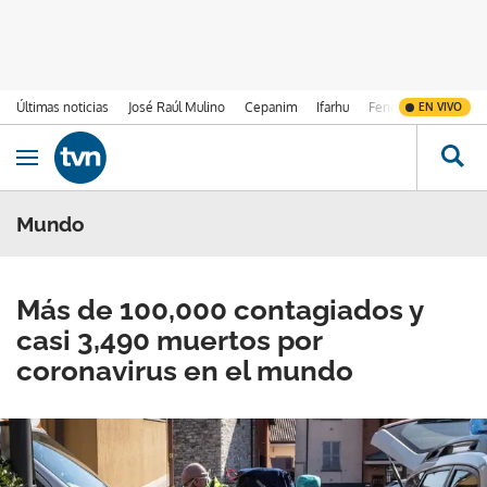
Últimas noticias
José Raúl Mulino
Cepanim
Ifarhu
Fenómeno de El Ni
EN VIVO
Ir al contenido
Obrir navegació
Mundo
Más de 100,000 contagiados y
casi 3,490 muertos por
coronavirus en el mundo