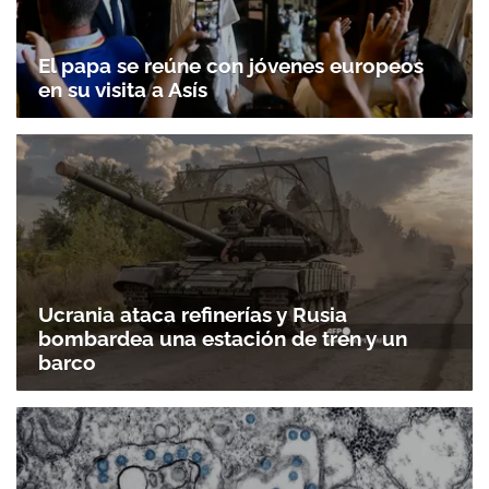
El papa se reúne con jóvenes europeos
en su visita a Asís
Ucrania ataca refinerías y Rusia
bombardea una estación de tren y un
barco