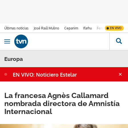
Últimas noticias
José Raúl Mulino
Cepanim
Ifarhu
Fenómeno de El Ni
EN VIVO
Ir al contenido
Obrir navegació
Europa
EN VIVO: Noticiero Estelar
La francesa Agnès Callamard
nombrada directora de Amnistía
Internacional