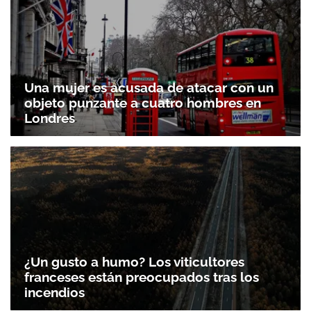
Una mujer es acusada de atacar con un
objeto punzante a cuatro hombres en
Londres
¿Un gusto a humo? Los viticultores
franceses están preocupados tras los
incendios