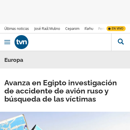
Últimas noticias
José Raúl Mulino
Cepanim
Ifarhu
Fenómeno de El Ni
EN VIVO
Ir al contenido
Obrir navegació
Europa
Avanza en Egipto investigación
de accidente de avión ruso y
búsqueda de las víctimas