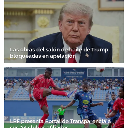
Las obras del salón de baile de Trump
bloqueadas en apelación
Gracias por suscribirte a nuestro boletín.
ACEPTAR
LPF presenta Portal de Transparencia a
sus 24 clubes afiliados