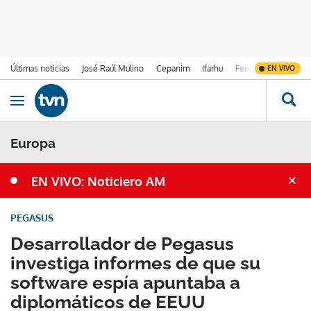
Últimas noticias
José Raúl Mulino
Cepanim
Ifarhu
Fenómeno de El Ni
EN VIVO
Ir al contenido
Obrir navegació
Europa
EN VIVO: Noticiero AM
PEGASUS
Desarrollador de Pegasus
investiga informes de que su
software espía apuntaba a
diplomáticos de EEUU