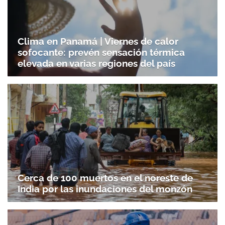
Clima en Panamá | Viernes de calor
sofocante: prevén sensación térmica
elevada en varias regiones del país
Cerca de 100 muertos en el noreste de
India por las inundaciones del monzón