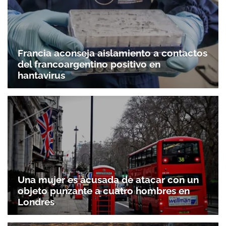
Francia aconseja aislamiento a contactos
del francoargentino positivo en
hantavirus
Una mujer es acusada de atacar con un
objeto punzante a cuatro hombres en
Londres